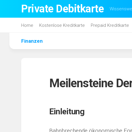
Skip
Private Debitkarte
Wissenswer
to
content
Home
Kostenlose Kreditkarte
Prepaid Kreditkarte
Finanzen
Meilensteine De
Einleitung
Bahnbrechende ökonomische Fors