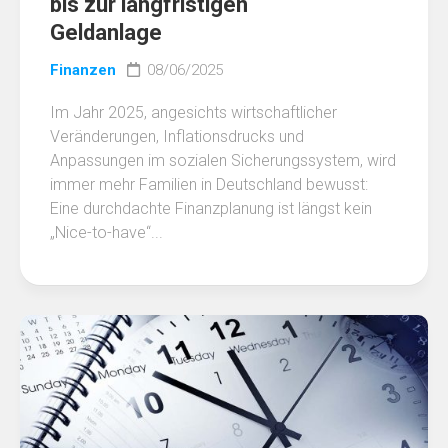
bis zur langfristigen
Geldanlage
Finanzen
08/06/2025
Im Jahr 2025, angesichts wirtschaftlicher
Veränderungen, Inflationsdrucks und
Anpassungen im sozialen Sicherungssystem, wird
immer mehr Familien in Deutschland bewusst:
Eine durchdachte Finanzplanung ist längst kein
„Nice-to-have“...