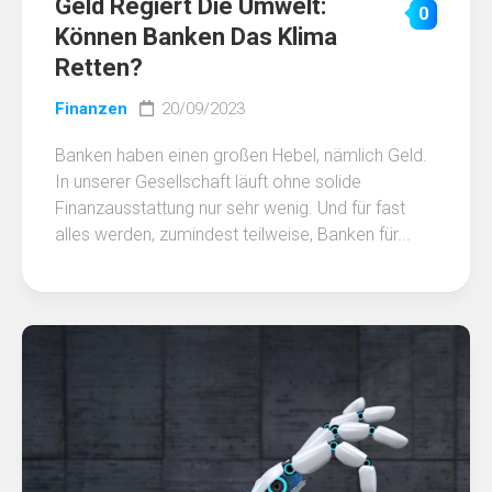
Geld Regiert Die Umwelt:
0
Können Banken Das Klima
Retten?
Finanzen
20/09/2023
Banken haben einen großen Hebel, nämlich Geld.
In unserer Gesellschaft läuft ohne solide
Finanzausstattung nur sehr wenig. Und für fast
alles werden, zumindest teilweise, Banken für...