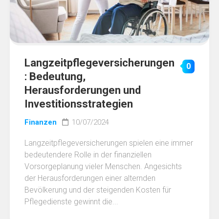
Langzeitpflegeversicherungen
0
: Bedeutung,
Herausforderungen und
Investitionsstrategien
Finanzen
10/07/2024
Langzeitpflegeversicherungen spielen eine immer
bedeutendere Rolle in der finanziellen
Vorsorgeplanung vieler Menschen. Angesichts
der Herausforderungen einer alternden
Bevölkerung und der steigenden Kosten für
Pflegedienste gewinnt die...