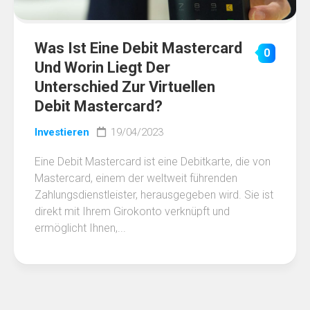
Was Ist Eine Debit Mastercard
0
Und Worin Liegt Der
Unterschied Zur Virtuellen
Debit Mastercard?
Investieren
19/04/2023
Eine Debit Mastercard ist eine Debitkarte, die von
Mastercard, einem der weltweit führenden
Zahlungsdienstleister, herausgegeben wird. Sie ist
direkt mit Ihrem Girokonto verknüpft und
ermöglicht Ihnen,...