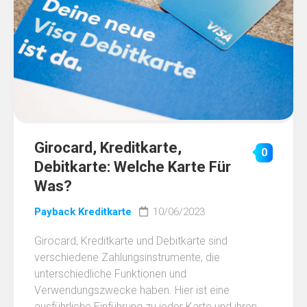
Girocard, Kreditkarte,
0
Debitkarte: Welche Karte Für
Was?
Payback Kreditkarte
10/06/2023
Girocard, Kreditkarte und Debitkarte sind
verschiedene Zahlungsinstrumente, die
unterschiedliche Funktionen und
Verwendungszwecke haben. Hier ist eine
ausführliche Einführung zu jeder Karte und ihren