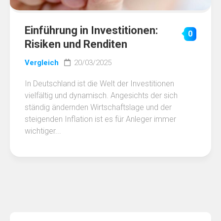
Einführung in Investitionen:
0
Risiken und Renditen
Vergleich
20/03/2025
In Deutschland ist die Welt der Investitionen
vielfältig und dynamisch. Angesichts der sich
ständig ändernden Wirtschaftslage und der
steigenden Inflation ist es für Anleger immer
wichtiger...