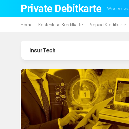
Skip
Private Debitkarte
Wissenswer
to
content
Home
Kostenlose Kreditkarte
Prepaid Kreditkarte
InsurTech