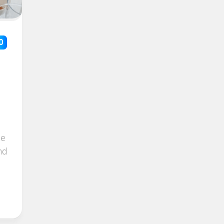
0
te
nd