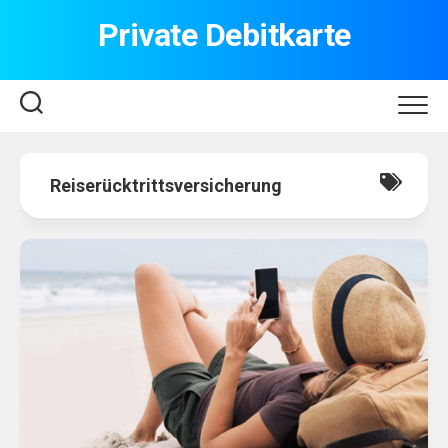
Skip
Private Debitkarte
to
content
Reiserücktrittsversicherung